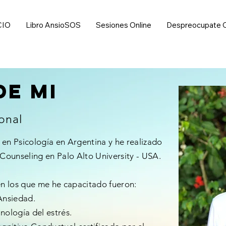
CIO
Libro AnsioSOS
Sesiones Online
Despreocupate 
de mi
onal
n Psicología en Argentina y he realizado
Counseling en Palo Alto University - USA.
n los que me he capacitado fueron:
Ansiedad.
ología del estrés.