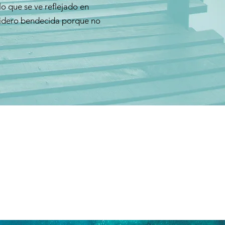
o que se ve reflejado en
sidero bendecida porque no