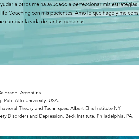
yudar a otros me ha ayudado a perfeccionar mis estrategias l
 life Coaching con mis pacientes. Amo lo que hago y me con
e cambiar la vida de tantas personas.
Belgrano. Argentina.
. Palo Alto University. USA.
avioral Theory and Techniques. Albert Ellis Institute NY.
ty Disorders and Depression. Beck Institute. Philadelphia, PA.