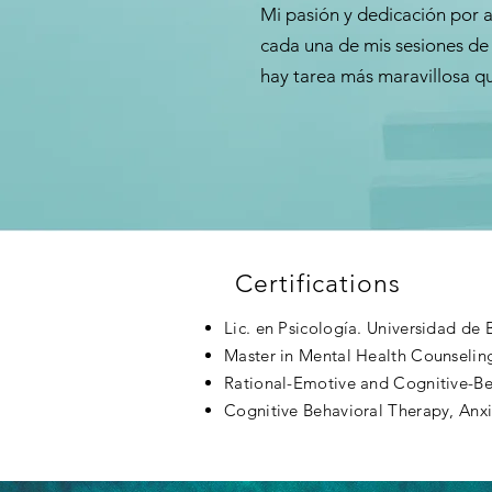
Mi pasión y dedicación por a
cada una de mis sesiones de
hay tarea más maravillosa qu
Certifications
Lic. en Psicología. Universidad de 
Master in Mental Health Counseling
Rational-Emotive and Cognitive-Beh
Cognitive Behavioral Therapy, Anxie