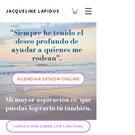
JACQUELINE LAPIDUS
"Siempre he tenido el
deseo profundo de
ayudar a quienes me
rodean".
AGENDAR SESIÓN ONLINE
Mi mayor aspiración es que
puedas lograrlo tu también.
CONOCE MÁS SOBRE LIFE COACHING