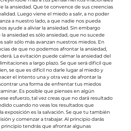
de la ansiedad. Que te convence de sus creencias 
ealidad. Luego viene el miedo a salir, a no poder 
ianza a nuestro lado, a que nadie nos pueda 
os ayude a aliviar la ansiedad. Sin embargo 
la ansiedad es sólo ansiedad, que no sucede 
salir sólo más avanzan nuestros miedos. En 
ias de que no podemos afrontar la ansiedad, 
erá. La evitación puede calmar la ansiedad del 
taciones a largo plazo. Se que será dificil que 
, se que es difícil no darle lugar al miedo y 
acer el intento una y otra vez de afrontar la 
encontrar una forma de enfrentar tus miedos 
aminar. Es posible que pienses en algún 
e esfuerzo, tal vez creas que no dará resultado 
undido cuando no veas los resultados que 
a exposición es la salvación. Se que tu también 
sión y comenzar a trabajar. Al principio darás 
 principio tendrás que afrontar algunas 