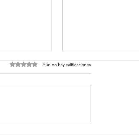
Obtuvo 0 de 5 estrellas.
Aún no hay calificaciones
a de la Ansiedad
¡5 Exposiciones para
a
superar la Ansiedad!