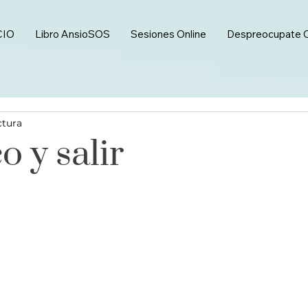
CIO
Libro AnsioSOS
Sesiones Online
Despreocupate 
ctura
o y salir