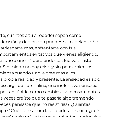
te, cuantos a tu alrededor sepan como 
decisión y dedicación puedes salir adelante. Se 
 arriesgarte más, enfrentarte con tus 
mportamientos evitativos que vienes eligiendo. 
 uno a uno irá perdiendo sus fuerzas hasta 
o. Sin miedo no hay crisis y sin pensamientos 
mienza cuando uno le cree mas a los 
 propia realidad y presente. La ansiedad es sólo 
descarga de adrenalina, una inofensiva sensación 
iempo, tan rápido como cambies tus pensamientos 
s veces creíste que te pasaría algo tremendo 
veces pensaste que no resistirias? ¿Cuantas 
mpre? Cuéntate ahora la verdadera historia, ¿qué 
creyéndole más a tus pensamientos irracionales 