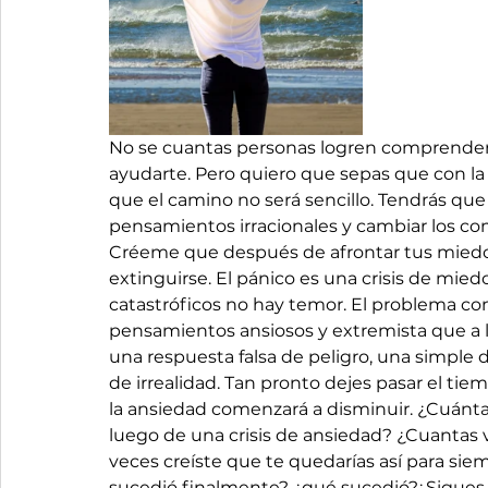
No se cuantas personas logren comprender
ayudarte. Pero quiero que sepas que con la 
que el camino no será sencillo. Tendrás que
pensamientos irracionales y cambiar los co
Créeme que después de afrontar tus miedos
extinguirse. El pánico es una crisis de mied
catastróficos no hay temor. El problema co
pensamientos ansiosos y extremista que a la
una respuesta falsa de peligro, una simple 
de irrealidad. Tan pronto dejes pasar el t
la ansiedad comenzará a disminuir. ¿Cuánta
luego de una crisis de ansiedad? ¿Cuantas 
veces creíste que te quedarías así para sie
sucedió finalmente? ¿qué sucedió?¿Sigues 