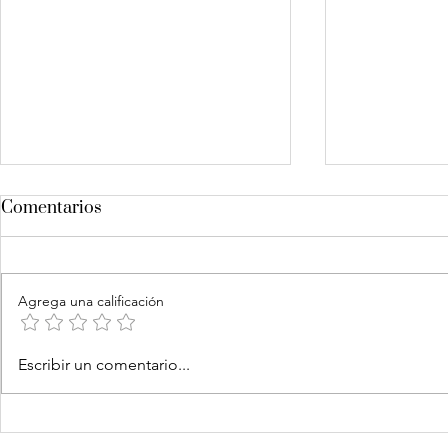
Comentarios
Agrega una calificación
Busca en ti y te encontrarás
La Paradoj
Escribir un comentario...
y la Pérdid