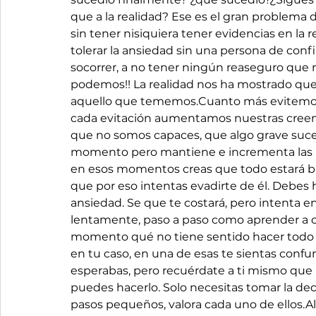
que a la realidad? Ese es el gran problema 
sin tener nisiquiera tener evidencias en la r
tolerar la ansiedad sin una persona de conf
socorrer, a no tener ningún reaseguro que n
podemos!! La realidad nos ha mostrado que 
aquello que tememos.Cuanto más evitemos 
cada evitación aumentamos nuestras creenc
que no somos capaces, que algo grave suced
momento pero mantiene e incrementa las limi
en esos momentos creas que todo estará bien
que por eso intentas evadirte de él. Debes h
ansiedad. Se que te costará, pero intenta 
lentamente, paso a paso como aprender a c
momento qué no tiene sentido hacer todo es
en tu caso, en una de esas te sientas conf
esperabas, pero recuérdate a ti mismo que l
puedes hacerlo. Solo necesitas tomar la deci
pasos pequeños, valora cada uno de ellos.Al