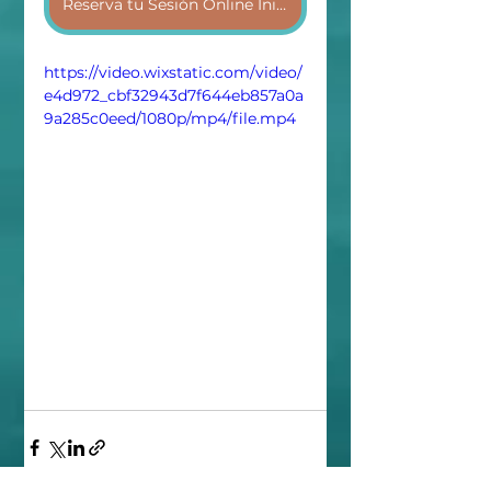
Reserva tu Sesión Online Inicial
https://video.wixstatic.com/video/
e4d972_cbf32943d7f644eb857a0a
9a285c0eed/1080p/mp4/file.mp4