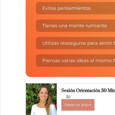
Evitas pensamientos
Tienes una mente rumiante
Utilizas reaseguros para sentir 
Piensas varias ideas al mismo
Sesión Orientación 30 Min
30
Reservar ahora