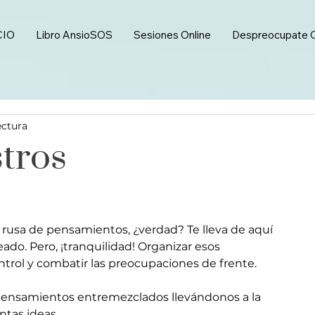
CIO
Libro AnsioSOS
Sesiones Online
Despreocupate 
ectura
tros
usa de pensamientos, ¿verdad? Te lleva de aquí 
ado. Pero, ¡tranquilidad! Organizar esos 
trol y combatir las preocupaciones de frente.  
tas ideas. 