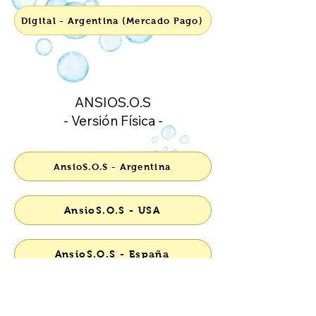
Digital - Argentina (Mercado Pago)
ANSIOS.O.S
- Versión Física -
AnsioS.O.S - Argentina
AnsioS.O.S - USA
AnsioS.O.S - España
AnsioS.O.S - México