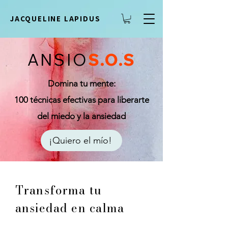
JACQUELINE LAPIDUS
ANSIO
S.O.S
Domina tu mente:
100 técnicas efectivas para liberarte
del miedo y la ansiedad
¡Quiero el mío!
Transforma tu
ansiedad en calma