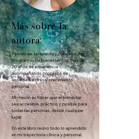
Más sobre la
autora:
Psicóloga, terapeuta y creadora de
programas de bienestar con más de
20 años de experiencia
acompañando procesos de
ansiedad, estrés y crecimiento
personal.
Mi misión es hacer que el bienestar
sea accesible, práctico y posible para
todas las personas, desde cualquier
lugar.
En este libro reúno todo lo aprendido
en mi trayectoria clínica y personal,